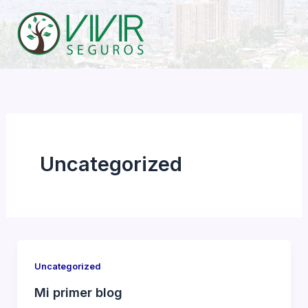
Ir
al
contenido
Uncategorized
Uncategorized
Mi primer blog